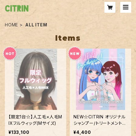
HOME
ALL ITEM
Items
【限定1台☆】人工毛×人毛M
NEW☆CITRIN オリジナル
IXフルウィッグ(Mサイズ)
シャンプー/トリートメント各
種【300ml】
¥133,100
¥4,400