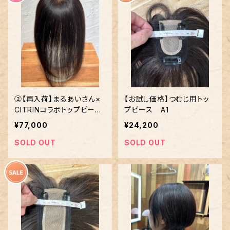
②【再入荷】まるあいさん×
【お試し価格】つむじ用トッ
CITRINコラボトップピース
プピース A1
(8cm×14cm×25cm)
¥77,000
¥24,200
SOLD OUT
SOLD OUT